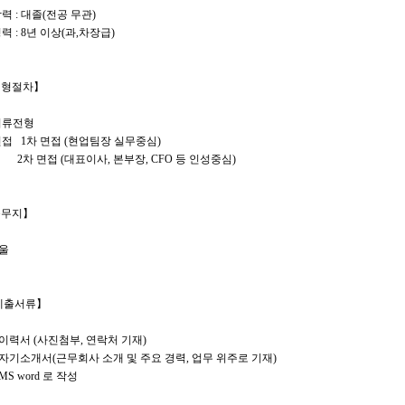
학력 : 대졸(전공 무관)
경력 : 8년 이상(과,차장급)
전형절차】
 서류전형
면접 1차 면접 (현업팀장 실무중심)
 면접 (대표이사, 본부장, CFO 등 인성중심)
근무지】
울
제출서류】
 이력서 (사진첨부, 연락처 기재)
 자기소개서(근무회사 소개 및 주요 경력, 업무 위주로 기재)
MS word 로 작성