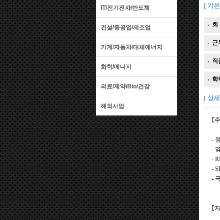
[ 기본
IT/전기전자/반도체
회 
건설/중공업/제조업
근
기계/자동차/대체에너지
직
화학/에너지
학
의료/제약/Bio/건강
[ 상세
해외사업
【
- 
- 
- 
- 
- 
【