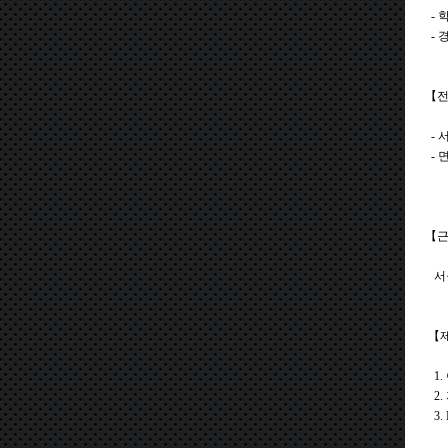
- 
- 
【
-
- 
2차
【
서
【
1.
2.
3. 