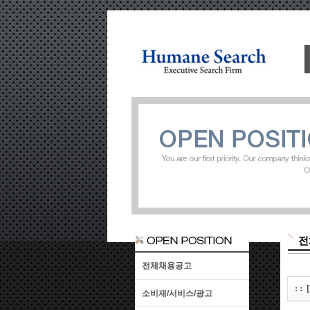
전
전체채용공고
: 
소비재/서비스/광고