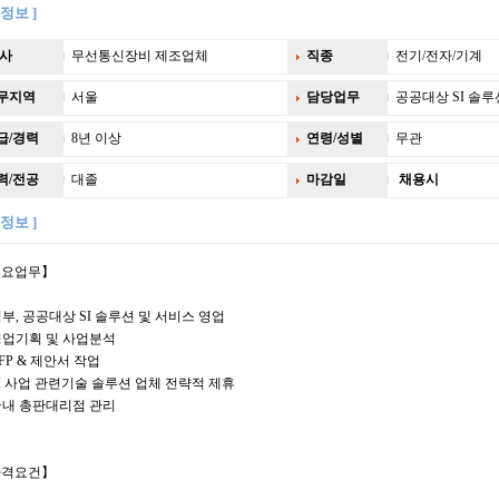
정보 ]
사
무선통신장비 제조업체
직종
전기/전자/기계
무지역
서울
담당업무
공공대상 SI 솔루
급/경력
8년 이상
연령/성별
무관
력/전공
대졸
마감일
채용시
정보 ]
주요업무】
정부, 공공대상 SI 솔루션 및 서비스 영업
영업기획 및 사업분석
RFP & 제안서 작업
SI 사업 관련기술 솔루션 업체 전략적 제휴
국내 총판대리점 관리
자격요건】