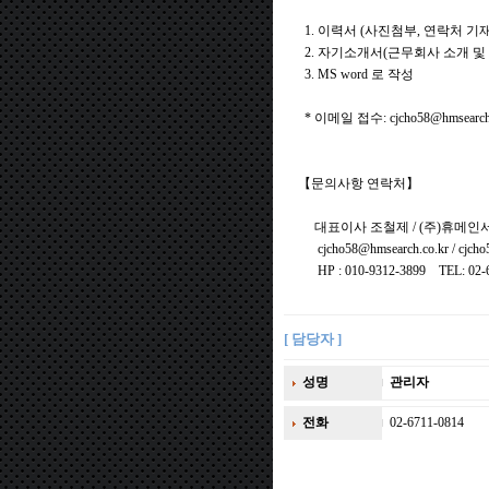
1. 이력서 (사진첨부, 연락처 기재
2. 자기소개서(근무회사 소개 및 
3. MS word 로 작성
* 이메일 접수: cjcho58@hmsearch.
【문의사항 연락처】
대표이사 조철제 / (주)휴메인서치 / w
cjcho58@hmsearch.co.kr / cjcho5
HP : 010-9312-3899 TEL: 02
[ 담당자 ]
성명
관리자
전화
02-6711-0814