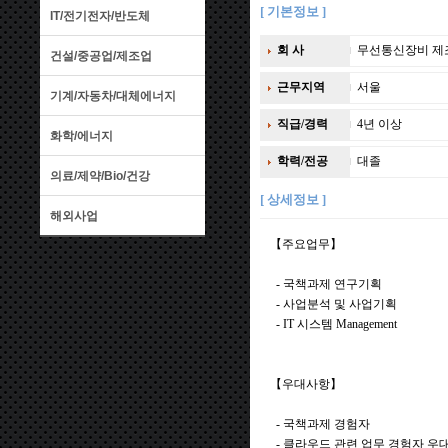
[ 기본정보 ]
IT/전기전자/반도체
회 사
무선통신장비 제
건설/중공업/제조업
근무지역
서울
기계/자동차/대체에너지
직급/경력
4년 이상
화학/에너지
학력/전공
대졸
의료/제약/Bio/건강
[ 상세정보 ]
해외사업
【주요업무】
- 국책과제 연구기획
- 사업분석 및 사업기획
- IT 시스템 Management
【우대사항】
- 국책과제 경험자
- 클라우드 관련 업무 경험자 우