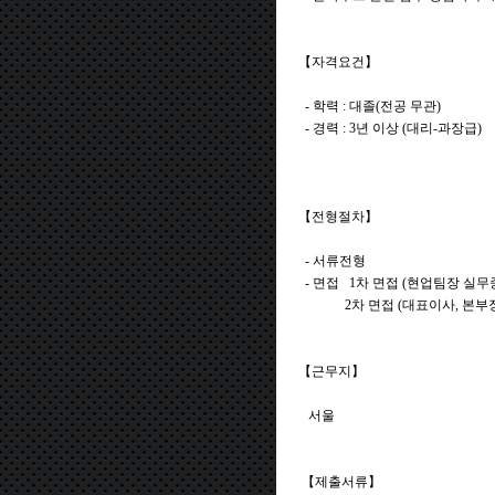
【자격요건】
- 학력 : 대졸(전공 무관)
- 경력 : 3년 이상 (대리-과장급)
【전형절차】
- 서류전형
- 면접 1차 면접 (현업팀장 
2차 면접 (대표이사, 본부장, 
【근무지】
서울
【제출서류】