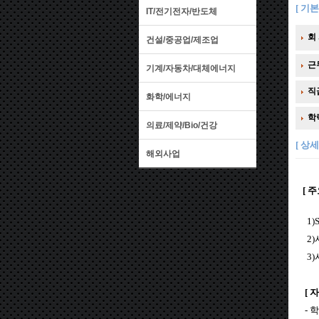
[ 기본
IT/전기전자/반도체
회 
건설/중공업/제조업
근
기계/자동차/대체에너지
직
화학/에너지
학
의료/제약/Bio/건강
[ 상세
해외사업
[
주
1)
2)
3)
[ 
- 