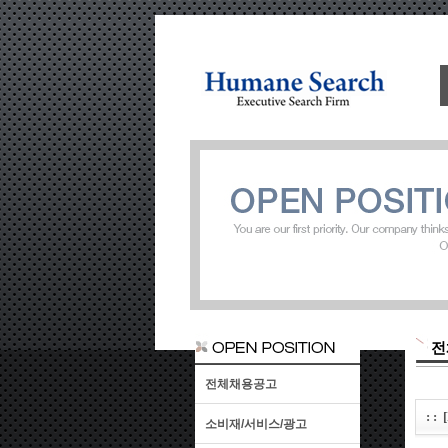
전
전체채용공고
: 
소비재/서비스/광고