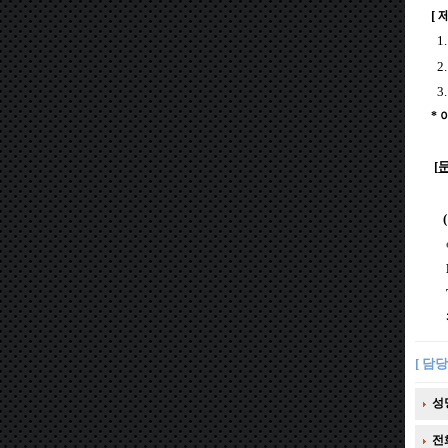
[ 
1
2
3
* 
[
(
HP
TE
팩스
[ 담당
성
전