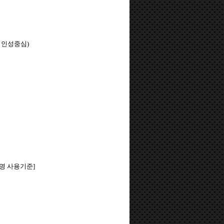
 인성중심
)
명 사용기준
]