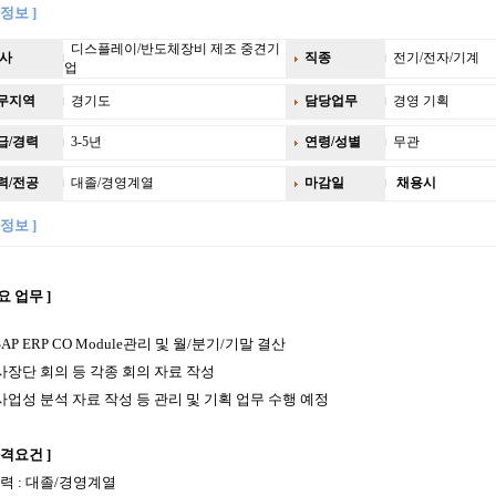
정보 ]
디스플레이/반도체장비 제조 중견기
사
직종
전기/전자/기계
업
무지역
경기도
담당업무
경영 기획
급/경력
3-5년
연령/성별
무관
력/전공
대졸/경영계열
마감일
채용시
정보 ]
요 업무
]
SAP ERP CO Module
관리 및 월
/
분기
/
기말 결산
사장단 회의 등 각종 회의 자료 작성
사업성 분석 자료 작성 등 관리 및 기획 업무 수행 예정
자격요건 ]
학력 : 대졸/경영계열