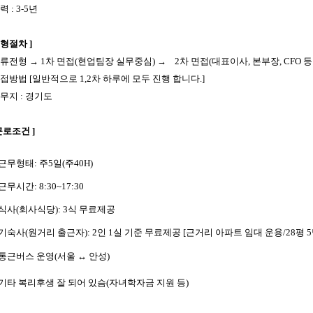
경력 : 3-5년
전형절차 ]
류전형 →
1
차 면접
(
현업팀장 실무중심
)
→
2
차 면접
(
대표이사
,
본부장
, CFO
등
면접방법
[
일반적으로
1,2
차 하루에 모두 진행 합니다
.]
근무지 : 경기도
 근로조건 ]
근무형태
:
주
5
일
(
주
40H)
근무시간
: 8:30~17:30
식사
(
회사식당
): 3
식 무료제공
기숙사
(
원거리 출근자
): 2
인
1
실 기준 무료제공
[
근거리 아파트 임대 운용
/28
평
5
 통근버스 운영
(
서울
↔
안성
)
 기타 복리후생 잘 되어 있슴(자녀학자금 지원 등)