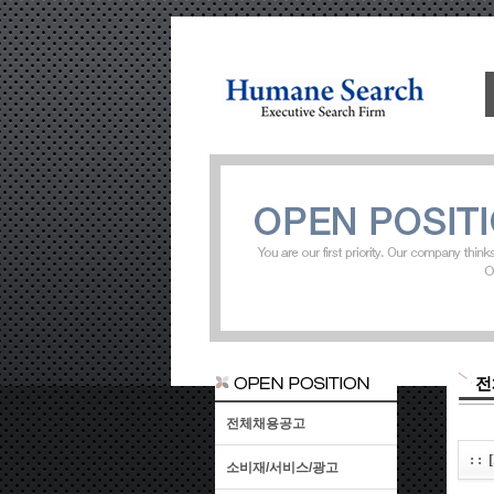
전
전체채용공고
: 
소비재/서비스/광고