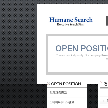
전
전체채용공고
: 
소비재/서비스/광고