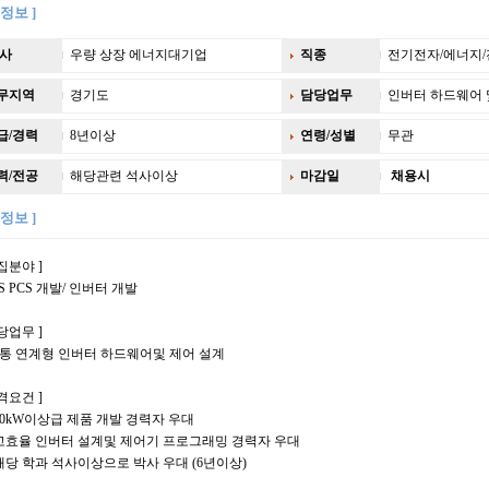
정보 ]
사
우량 상장 에너지대기업
직종
전기전자/에너지
무지역
경기도
담당업무
인버터 하드웨어 
급/경력
8년이상
연령/성별
무관
력/전공
해당관련 석사이상
마감일
채용시
정보 ]
집분야 ]
SS PCS 개발/ 인버터 개발
당업무 ]
계통 연계형 인버터 하드웨어및 제어 설계
격요건 ]
10kW이상급 제품 개발 경력자 우대
고효율 인버터 설계및 제어기 프로그래밍 경력자 우대
해당 학과 석사이상으로 박사 우대 (6년이상)