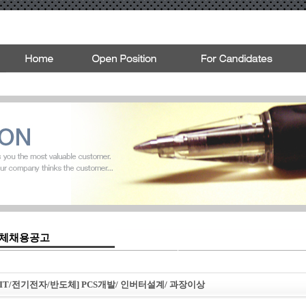
체채용공고
: [IT/전기전자/반도체] PCS개발/ 인버터설계/ 과장이상