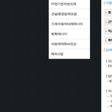
[ 기본
IT/전기전자/반도체
회 
건설/중공업/제조업
근
기계/자동차/대체에너지
직
화학/에너지
학
의료/제약/Bio/건강
[ 상세
해외사업
[ 모
- E
[ 담
- 
[ 자
- 
- 
- 