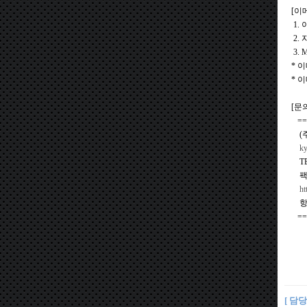
[이
1.
2.
3.
* 
* 
[문
===
(주
ky
TEL
팩스 
ht
항상
===
[ 담당